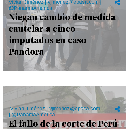
Vivian Jiménez | vjimenez@epasa.com |
@PanamaAmerica
Niegan cambio de medida
cautelar a cinco
imputados en caso
Pandora
Vivian Jiménez | vjimenez@epasa.com
| @PanamaAmerica
El fallo de la corte de Perú