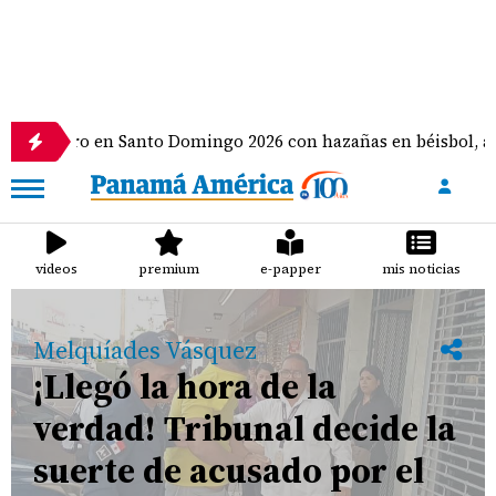
e oro en Santo Domingo 2026 con hazañas en béisbol, atletis
videos
premium
e-papper
mis noticias
Melquíades Vásquez
¡Llegó la hora de la
verdad! Tribunal decide la
suerte de acusado por el