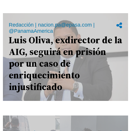
Redacción | nacion.pa@epasa.com |
@PanamaAmerica
Luis Oliva, exdirector de la
AIG, seguirá en prisión
por un caso de
enriquecimiento
injustificado