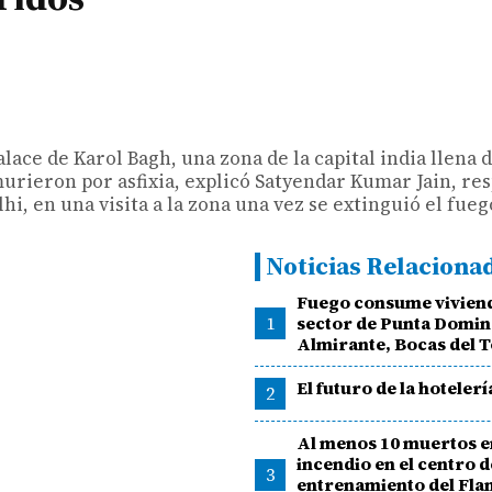
alace de Karol Bagh, una zona de la capital india llena 
urieron por asfixia, explicó Satyendar Kumar Jain, re
i, en una visita a la zona una vez se extinguió el fueg
Noticias Relaciona
Fuego consume viviend
1
sector de Punta Domin
Almirante, Bocas del 
El futuro de la hotelerí
2
Al menos 10 muertos e
incendio en el centro d
3
entrenamiento del Fl