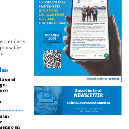
de tiendas y
sponsable
o.
das
a en el
go,
Toro
a
n un
e
amengo en