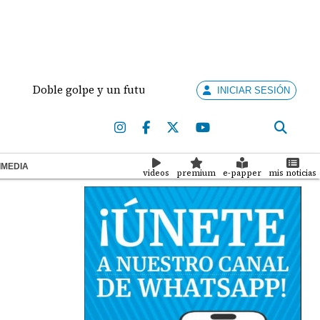
oble golpe y un futuro por revisar
Meduca activa 
INICIAR SESIÓN
IMEDIA
videos
premium
e-papper
mis noticias