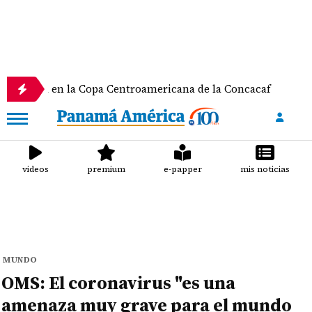
a en la Copa Centroamericana de la Concacaf
Nath
videos
premium
e-papper
mis noticias
MUNDO
OMS: El coronavirus "es una
amenaza muy grave para el mundo