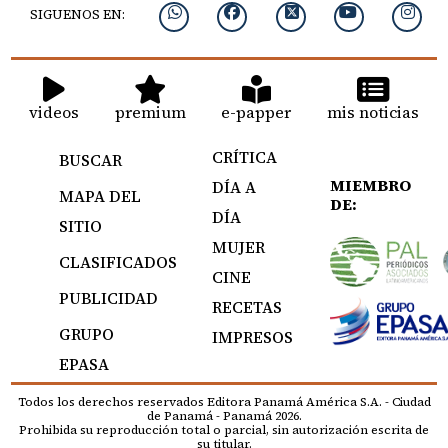
SIGUENOS EN:
videos
premium
e-papper
mis noticias
CRÍTICA
BUSCAR
MIEMBRO
DÍA A
MAPA DEL
DE:
DÍA
SITIO
MUJER
CLASIFICADOS
CINE
PUBLICIDAD
RECETAS
GRUPO
IMPRESOS
EPASA
Todos los derechos reservados Editora Panamá América S.A. - Ciudad
de Panamá - Panamá 2026.
Prohibida su reproducción total o parcial, sin autorización escrita de
su titular.