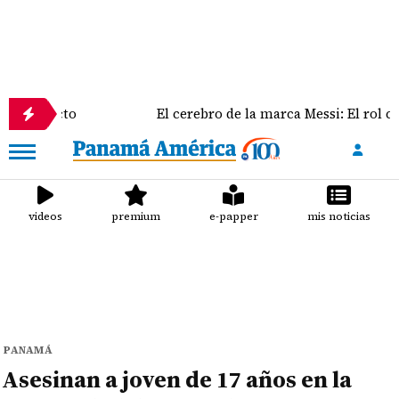
icto
El cerebro de la marca Messi: El rol clave de J
videos
premium
e-papper
mis noticias
PANAMÁ
Asesinan a joven de 17 años en la