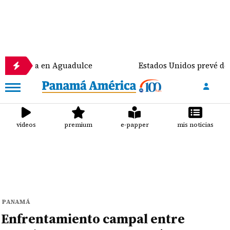
nomía en Aguadulce
Estados Unidos prevé destinar 
videos
premium
e-papper
mis noticias
PANAMÁ
Enfrentamiento campal entre