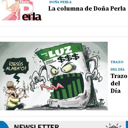
DOÑA PERLA
La columna de Doña Perla
TRAZO
DEL DÍA
Trazo
del
Día