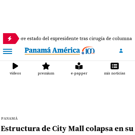
 estado del expresidente tras cirugía de columna
In
videos
premium
e-papper
mis noticias
PANAMÁ
Estructura de City Mall colapsa en su