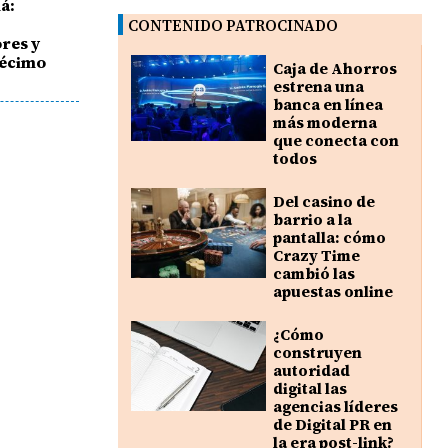
á:
e
CONTENIDO PATROCINADO
ores y
décimo
Caja de Ahorros
estrena una
banca en línea
más moderna
que conecta con
todos
Del casino de
barrio a la
pantalla: cómo
Crazy Time
cambió las
apuestas online
¿Cómo
construyen
autoridad
digital las
agencias líderes
de Digital PR en
la era post-link?