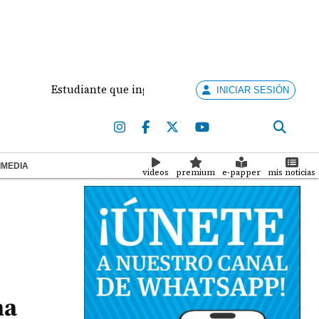
Estudiante que ingresó con un arma de fuego al 'Dolores M
INICIAR SESIÓN
IMEDIA
videos
premium
e-papper
mis noticias
na