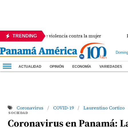
encia crisis de violencia contra la mujer
Panamá 
TRENDING
Doming
ACTUALIDAD
OPINIÓN
ECONOMÍA
VARIEDADES
Coronavirus
COVID-19
Laurentino Cortizo
/
/
SOCIEDAD
Coronavirus en Panamá: La