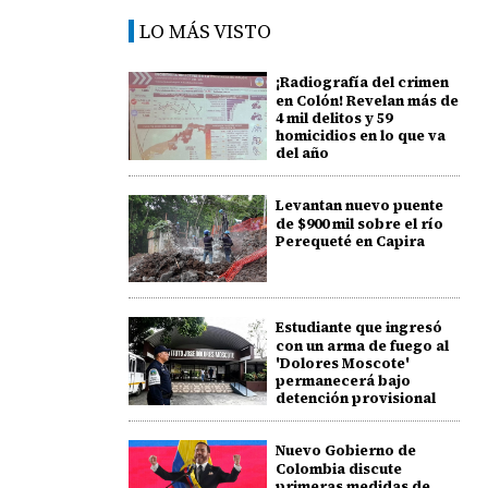
LO MÁS VISTO
¡Radiografía del crimen
en Colón! Revelan más de
4 mil delitos y 59
homicidios en lo que va
del año
Levantan nuevo puente
de $900 mil sobre el río
Perequeté en Capira
Estudiante que ingresó
con un arma de fuego al
'Dolores Moscote'
permanecerá bajo
detención provisional
Nuevo Gobierno de
Colombia discute
primeras medidas de