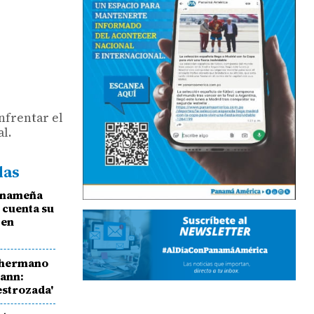
nfrentar el
l.
das
anameña
o cuenta su
 en
 hermano
mann:
estrozada'