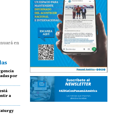
tinuará en
das
rgencia
tadas por
está
ntir a
Naturgy