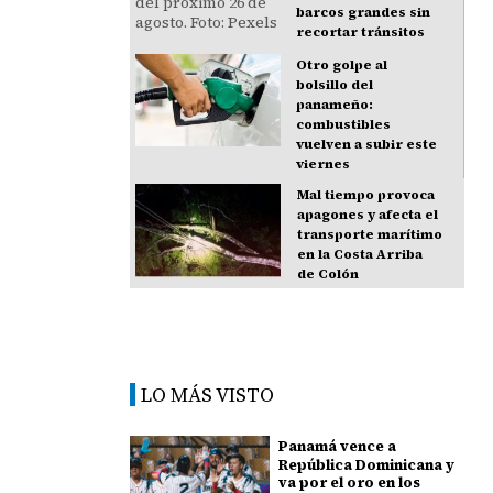
barcos grandes sin
recortar tránsitos
Otro golpe al
bolsillo del
panameño:
combustibles
vuelven a subir este
viernes
Mal tiempo provoca
apagones y afecta el
transporte marítimo
en la Costa Arriba
de Colón
LO MÁS VISTO
Panamá vence a
República Dominicana y
va por el oro en los