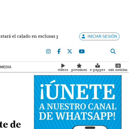
 calado en esclusas para barcos grandes sin recortar tránsitos
INICIAR SESIÓN
IMEDIA
videos
premium
e-papper
mis noticias
te de