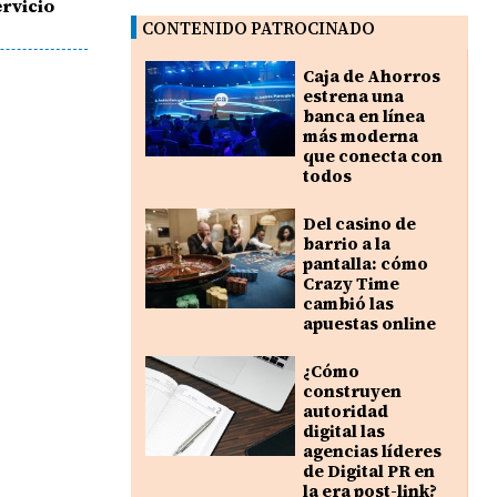
ervicio
CONTENIDO PATROCINADO
Caja de Ahorros
estrena una
banca en línea
más moderna
que conecta con
todos
Del casino de
barrio a la
pantalla: cómo
Crazy Time
cambió las
apuestas online
¿Cómo
construyen
autoridad
digital las
agencias líderes
de Digital PR en
la era post-link?