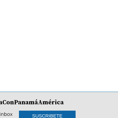
lDíaConPanamáAmérica
 inbox
SUSCRIBETE