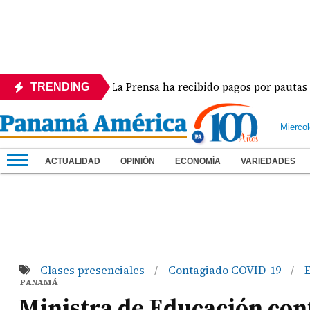
ora
La Prensa ha recibido pagos por pautas en dife
TRENDING
Mierco
ACTUALIDAD
OPINIÓN
ECONOMÍA
VARIEDADES
Clases presenciales
Contagiado COVID-19
/
/
PANAMÁ
Ministra de Educación con