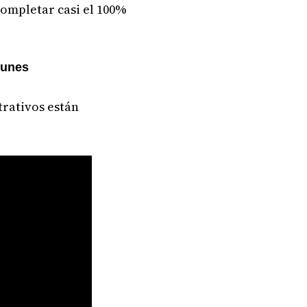
completar casi el 100%
lunes
trativos están