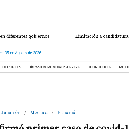
rentes gobiernos
Limitación a candidaturas indepe
les 05 de Agosto de 2026
DEPORTES
⚽ PASIÓN MUNDIALISTA 2026
TECNOLOGÍA
MULT
Educación
Meduca
Panamá
/
/
firmó primer caso de covid-