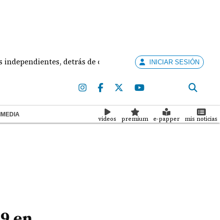
ndientes, detrás de creación de partidos
Bajo la 
INICIAR SESIÓN
IMEDIA
videos
premium
e-papper
mis noticias
19 en