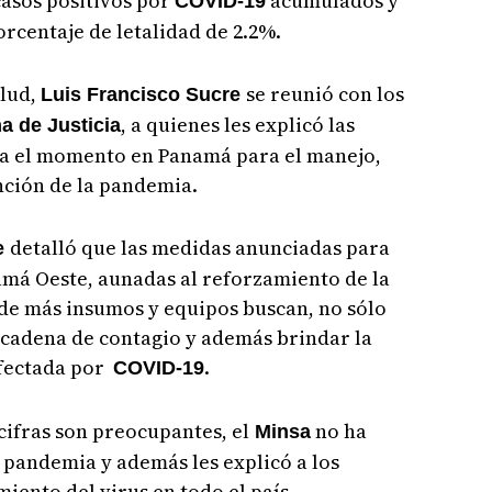
casos positivos por
acumulados y
COVID-19
orcentaje de letalidad de 2.2%.
alud,
se reunió con los
Luis Francisco Sucre
, a quienes les explicó las
a de Justicia
ta el momento en Panamá para el manejo,
nción de la pandemia.
detalló que las medidas anunciadas para
e
amá Oeste, aunadas al reforzamiento de la
 de más insumos y equipos buscan, no sólo
a cadena de contagio y además brindar la
afectada por
.
COVID-19
 cifras son preocupantes, el
no ha
Minsa
a pandemia y además les explicó a los
ento del virus en todo el país.