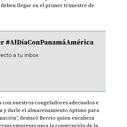
e deben llegar en el primer trimestre de
tter #AlDíaConPanamáAmérica
recto a tu inbox
os con nuestros congeladores adecuados e
na y darle el almacenamiento óptimo para
unación”, destacó Berrío quien encabeza
ersas empresas para la consecución de la