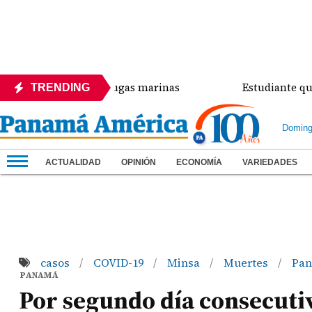
nsa de las tortugas marinas
Estudiante que ingre
TRENDING
Doming
ACTUALIDAD
OPINIÓN
ECONOMÍA
VARIEDADES
casos
COVID-19
Minsa
Muertes
Pa
/
/
/
/
PANAMÁ
Por segundo día consecuti