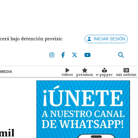
o detención provisional
Levantan nuevo puente de 
INICIAR SESIÓN
IMEDIA
videos
premium
e-papper
mis noticias
mil