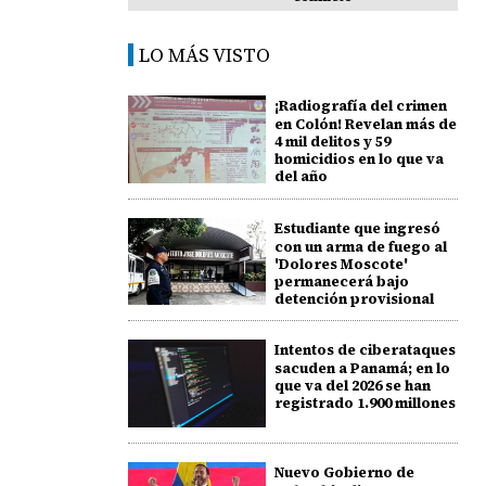
LO MÁS VISTO
¡Radiografía del crimen
en Colón! Revelan más de
4 mil delitos y 59
homicidios en lo que va
del año
Estudiante que ingresó
con un arma de fuego al
'Dolores Moscote'
permanecerá bajo
detención provisional
Intentos de ciberataques
sacuden a Panamá; en lo
que va del 2026 se han
registrado 1.900 millones
Nuevo Gobierno de