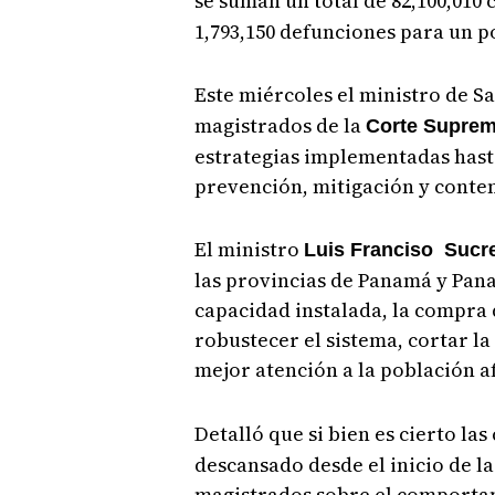
se suman un total de 82,100,010 
1,793,150 defunciones para un p
Este miércoles el ministro de S
magistrados de la
Corte Suprem
estrategias implementadas has
prevención, mitigación y conte
El ministro
Luis Franciso Sucr
las provincias de Panamá y Pan
capacidad instalada, la compra
robustecer el sistema, cortar l
mejor atención a la población 
Detalló que si bien es cierto las
descansado desde el inicio de l
magistrados sobre el comportami