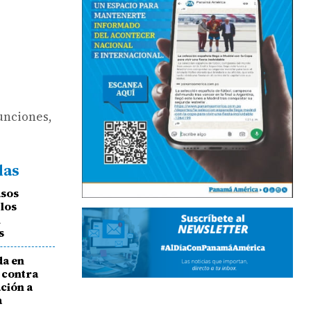
funciones,
das
asos
 los
n
s
a en
 contra
ción a
a