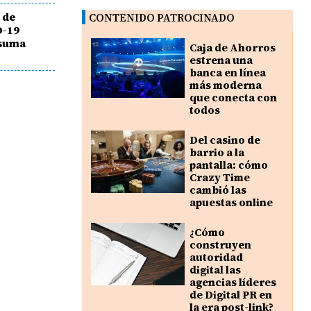
 de
CONTENIDO PATROCINADO
D-19
 suma
Caja de Ahorros
estrena una
banca en línea
más moderna
que conecta con
todos
Del casino de
barrio a la
pantalla: cómo
Crazy Time
cambió las
apuestas online
¿Cómo
construyen
autoridad
digital las
agencias líderes
de Digital PR en
la era post-link?