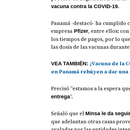
.
vacuna contra la COVID-19
Panamá -destacó- ha cumplido co
empresa
, entre ellos: co
Pfizer
los tiempos de pagos, por lo que
las dosis de las vacunas durante
¿Vacuna de la 
VEA TAMBIÉN:
en Panamá rehúyen a dar una 
Precisó “estamos a la espera qu
”.
entrega
Señaló que el
Minsa le da segui
que adelantan otras casas prove
avaladas por las entidades inte