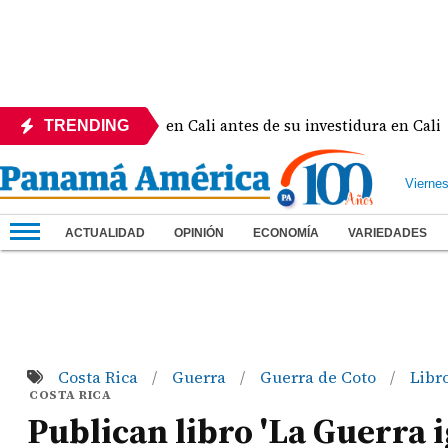
 al rey Felipe VI en Cali antes de su investidura en Cali
TRENDING
Vierne
ACTUALIDAD
OPINIÓN
ECONOMÍA
VARIEDADES
Costa Rica
Guerra
Guerra de Coto
Libr
/
/
/
COSTA RICA
Publican libro 'La Guerra 