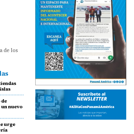
a de los
das
tiendas
islas
o de
r un nuevo
ue urge
ería