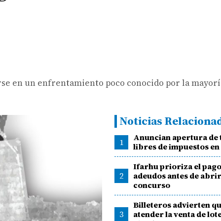
rarse en un enfrentamiento poco conocido por la mayorí
Noticias Relaciona
Anuncian apertura de 
1
libres de impuestos en 
Ifarhu prioriza el pag
2
adeudos antes de abri
concurso
Billeteros advierten q
3
atender la venta de lot