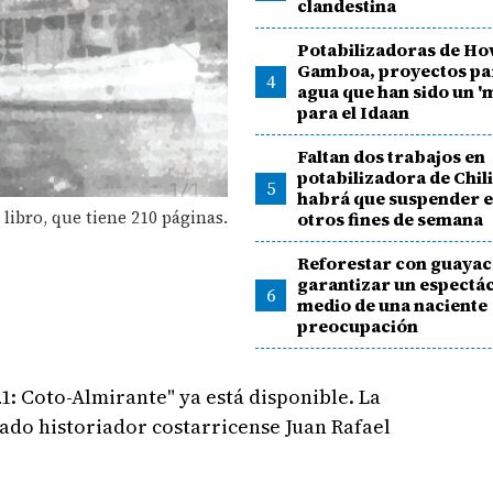
clandestina
Potabilizadoras de Ho
Gamboa, proyectos par
4
agua que han sido un 'm
para el Idaan
Faltan dos trabajos en
potabilizadora de Chil
5
habrá que suspender el
 libro, que tiene 210 páginas.
otros fines de semana
Reforestar con guayac
garantizar un espectá
6
medio de una naciente
preocupación
1: Coto-Almirante" ya está disponible. La
ado historiador costarricense Juan Rafael