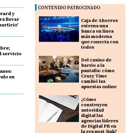
CONTENIDO PATROCINADO
ward y
a llevar
Caja de Ahorros
artirio'
estrena una
banca en línea
más moderna
que conecta con
todos
ibre;
 servicio
Del casino de
barrio a la
pantalla: cómo
anes:
Crazy Time
culo en
cambió las
apuestas online
¿Cómo
construyen
autoridad
digital las
agencias líderes
de Digital PR en
la era post-link?