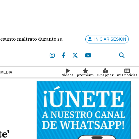
 maltrato durante su relación
Concurso Artistas E
INICIAR SESIÓN
IMEDIA
videos
premium
e-papper
mis noticias
e'