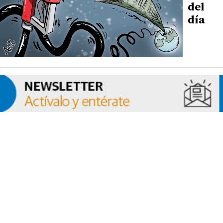
del
día