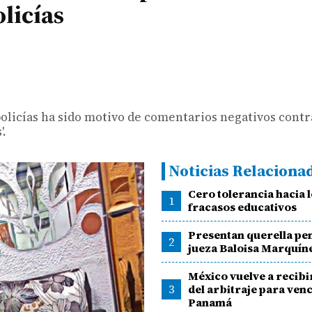
licías
olicías ha sido motivo de comentarios negativos contra
'.
Noticias Relaciona
Cero tolerancia hacia 
1
fracasos educativos
Presentan querella pe
2
jueza Baloisa Marquín
México vuelve a recibi
3
del arbitraje para ven
Panamá