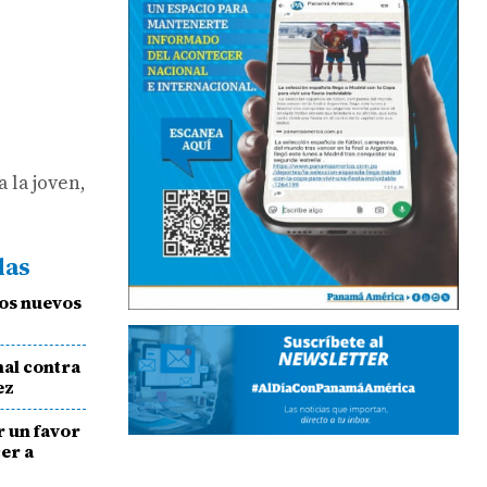
 la joven,
das
los nuevos
nal contra
ez
r un favor
cer a