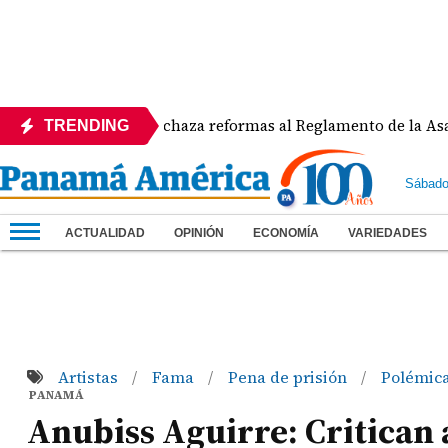
APEDE rechaza reformas al Reglamento de la Asamblea p
TRENDING
Sábado
ACTUALIDAD
OPINIÓN
ECONOMÍA
VARIEDADES
Artistas
Fama
Pena de prisión
Polémic
/
/
/
PANAMÁ
Anubiss Aguirre: Critican 