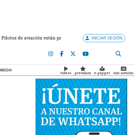
s de aviación están preparados para ejercer la docencia
INICIAR SESIÓN
IMEDIA
videos
premium
e-papper
mis noticias