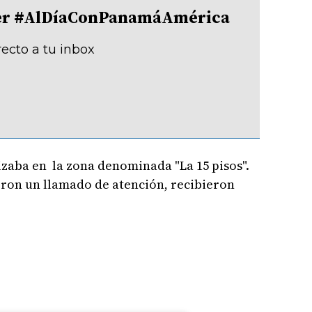
tter #AlDíaConPanamáAmérica
recto a tu inbox
lizaba en la zona denominada "La 15 pisos".
eron un llamado de atención, recibieron