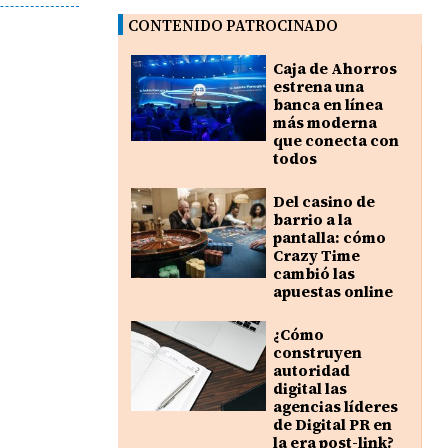
CONTENIDO PATROCINADO
Caja de Ahorros
estrena una
banca en línea
más moderna
que conecta con
todos
Del casino de
barrio a la
pantalla: cómo
Crazy Time
cambió las
apuestas online
¿Cómo
construyen
autoridad
digital las
agencias líderes
de Digital PR en
la era post-link?