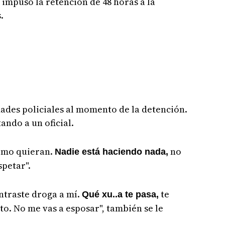
 impuso la retención de 48 horas a la
s.
ades policiales al momento de la detención.
tando a un oficial.
 como quieran.
no
Nadie está haciendo nada,
spetar".
traste droga a mí.
te
Qué xu..a te pasa,
to. No me vas a esposar", también se le