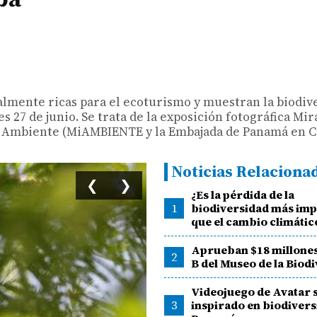
lmente ricas para el ecoturismo y muestran la biodiv
27 de junio. Se trata de la exposición fotográfica Mira
o de Ambiente (MiAMBIENTE y la Embajada de Panamá en C
Noticias Relaciona
❮
❯
¿Es la pérdida de la
1
biodiversidad más im
que el cambio climátic
Aprueban $18 millones
2
B del Museo de la Biod
Videojuego de Avatar 
3
inspirado en biodivers