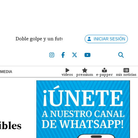
Doble golpe y un futuro por revisar
Meduca activa 
INICIAR SESIÓN
IMEDIA
videos
premium
e-papper
mis noticias
ibles