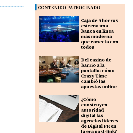
CONTENIDO PATROCINADO
Caja de Ahorros
estrena una
banca en línea
más moderna
que conecta con
todos
Del casino de
barrio a la
pantalla: cómo
Crazy Time
cambió las
apuestas online
¿Cómo
construyen
autoridad
digital las
agencias líderes
de Digital PR en
la era post-link?