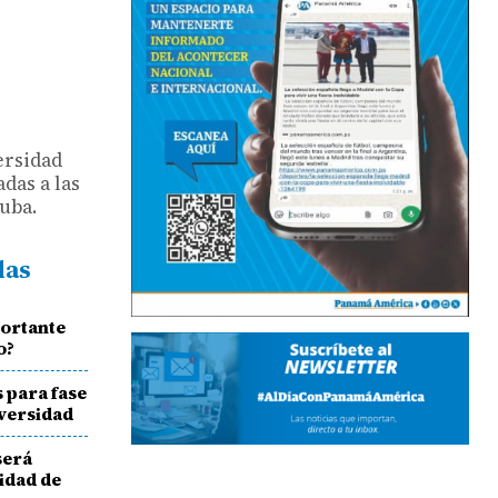
ersidad
das a las
uba.
das
portante
o?
 para fase
iversidad
será
idad de