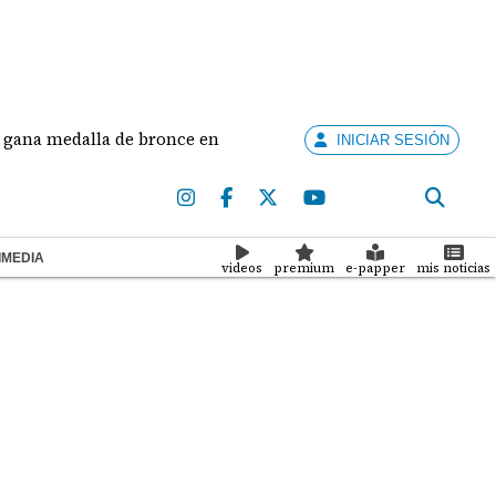
medalla de bronce en salto largo femenino
José Fa
INICIAR SESIÓN
IMEDIA
videos
premium
e-papper
mis noticias