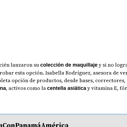
ecién lanzaron su
y si no logr
colección de maquillaje
bar esta opción. Isabella Rodríguez, asesora de ven
leta opción de productos, desde bases, correctores,
, activos como la
y vitamina E, fó
ana
centella asiática
lDíaConPanamáAmérica