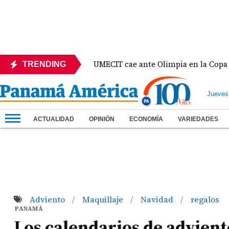
 México
UMECIT cae ante Olimpia en la Copa Centr
TRENDING
Jueves
ACTUALIDAD
OPINIÓN
ECONOMÍA
VARIEDADES
Adviento
Maquillaje
Navidad
regalos
/
/
/
PANAMÁ
Los calendarios de advien