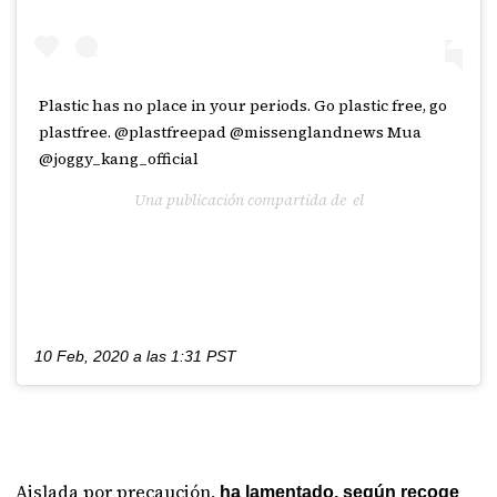
Plastic has no place in your periods. Go plastic free, go
plastfree. @plastfreepad @missenglandnews Mua
@joggy_kang_official
Una publicación compartida de el
10 Feb, 2020 a las 1:31 PST
Aislada por precaución,
ha lamentado, según recoge