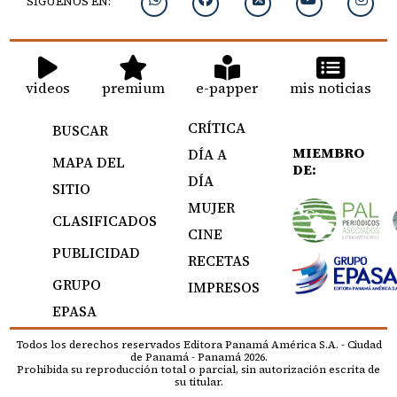
SIGUENOS EN:
videos
premium
e-papper
mis noticias
CRÍTICA
BUSCAR
MIEMBRO
DÍA A
MAPA DEL
DE:
DÍA
SITIO
MUJER
CLASIFICADOS
CINE
PUBLICIDAD
RECETAS
GRUPO
IMPRESOS
EPASA
Todos los derechos reservados Editora Panamá América S.A. - Ciudad
de Panamá - Panamá 2026.
Prohibida su reproducción total o parcial, sin autorización escrita de
su titular.