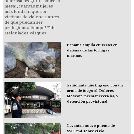
Panamá amplía efuerzos en
defensa de las tortugas
marinas
Estudiante que ingresó con un
arma de fuego al 'Dolores
Moscote' permanecerá bajo
detención provisional
Levantan nuevo puente de
$900 mil sobre el río