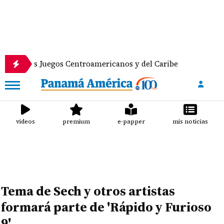
s Juegos Centroamericanos y del Caribe
Anuncian d
videos
premium
e-papper
mis noticias
Tema de Sech y otros artistas
formará parte de 'Rápido y Furioso
9'