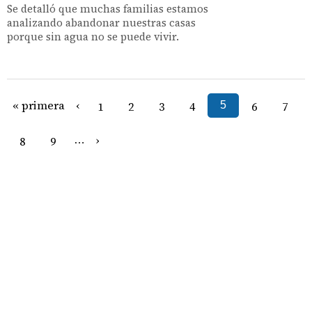
Se detalló que muchas familias estamos
analizando abandonar nuestras casas
porque sin agua no se puede vivir.
« primera
‹
1
2
3
4
5
6
7
›
8
9
…