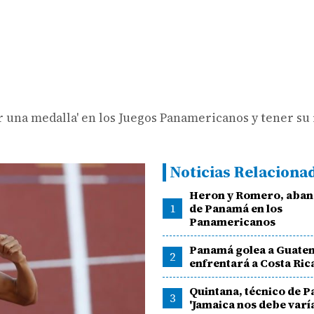
or una medalla' en los Juegos Panamericanos y tener su
Noticias Relaciona
Heron y Romero, aba
1
de Panamá en los
Panamericanos
Panamá golea a Guate
2
enfrentará a Costa Ric
Quintana, técnico de 
3
'Jamaica nos debe varía