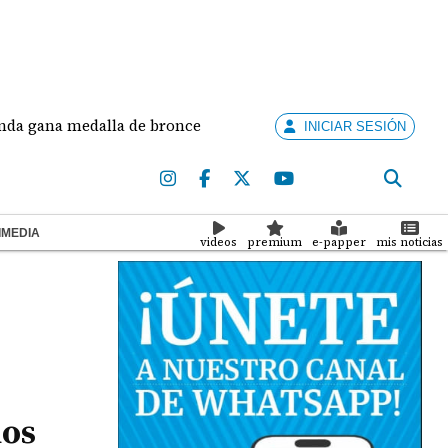
a medalla de bronce en salto largo femenino
José
INICIAR SESIÓN
IMEDIA
videos
premium
e-papper
mis noticias
nos