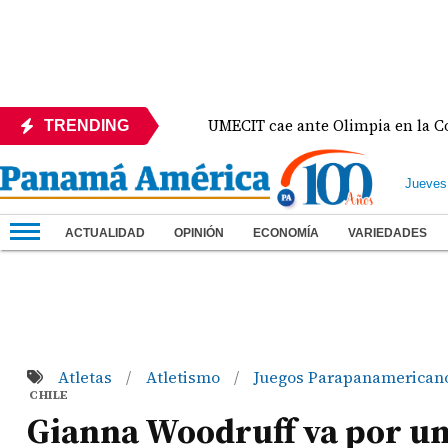
te México
UMECIT cae ante Olimpia en la Copa Cen
TRENDING
Jueves
ACTUALIDAD
OPINIÓN
ECONOMÍA
VARIEDADES
Atletas
Atletismo
Juegos Parapanamerican
/
/
CHILE
Gianna Woodruff va por un