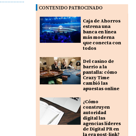
CONTENIDO PATROCINADO
Caja de Ahorros
estrena una
banca en línea
más moderna
que conecta con
todos
Del casino de
barrio a la
pantalla: cómo
Crazy Time
cambió las
apuestas online
¿Cómo
construyen
autoridad
digital las
agencias líderes
de Digital PR en
la era post-link?