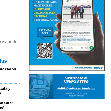
 revancha
das
nderados
mala y
a
Panamá:
s'