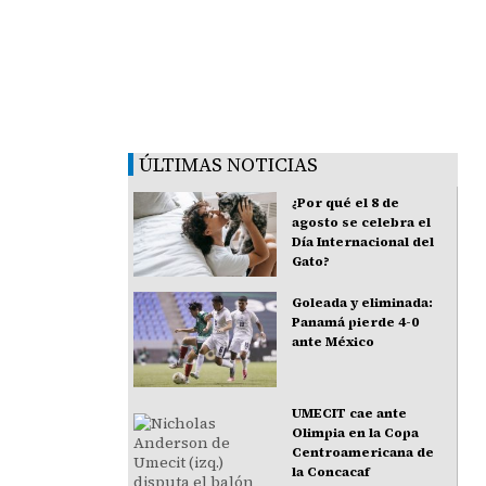
ÚLTIMAS NOTICIAS
¿Por qué el 8 de
agosto se celebra el
Día Internacional del
Gato?
Goleada y eliminada:
Panamá pierde 4-0
ante México
UMECIT cae ante
Olimpia en la Copa
Centroamericana de
la Concacaf