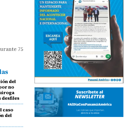
durante 75
das
ción del
por no
Quiroga
 desfiles
l caso
ón del