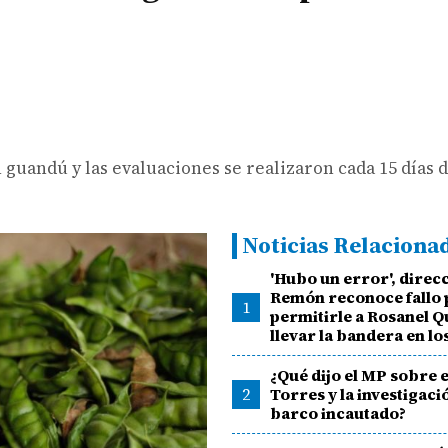
 guandú y las evaluaciones se realizaron cada 15 días 
Noticias Relaciona
'Hubo un error', direc
Remón reconoce fallo 
1
permitirle a Rosanel 
llevar la bandera en los
¿Qué dijo el MP sobre e
2
Torres y la investigaci
barco incautado?