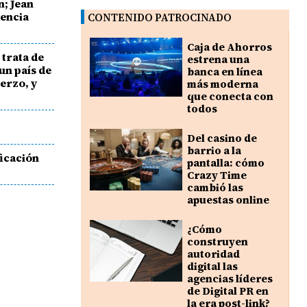
n; Jean
dencia
CONTENIDO PATROCINADO
Caja de Ahorros
 trata de
estrena una
un país de
banca en línea
uerzo, y
más moderna
que conecta con
todos
Del casino de
barrio a la
ficación
pantalla: cómo
Crazy Time
cambió las
apuestas online
¿Cómo
construyen
autoridad
digital las
agencias líderes
de Digital PR en
la era post-link?