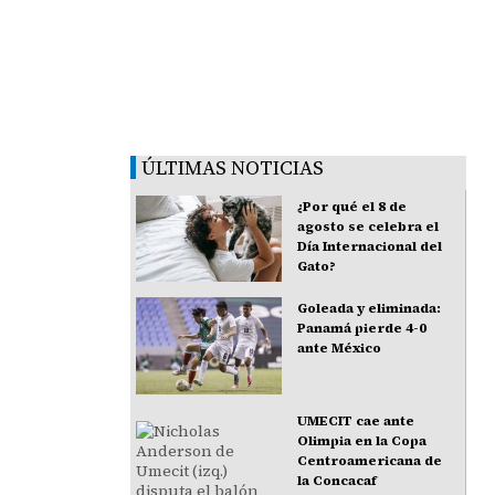
ÚLTIMAS NOTICIAS
¿Por qué el 8 de
agosto se celebra el
Día Internacional del
Gato?
Goleada y eliminada:
Panamá pierde 4-0
ante México
UMECIT cae ante
Olimpia en la Copa
Centroamericana de
la Concacaf