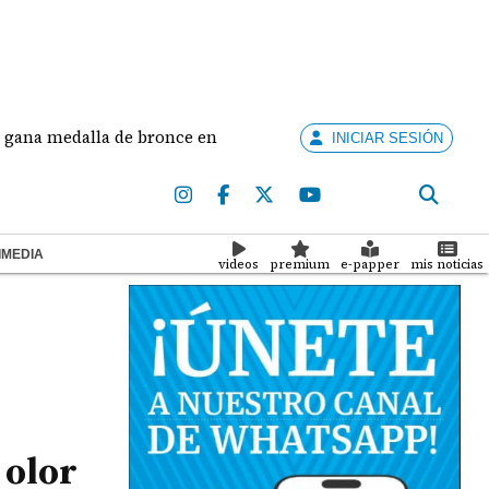
dalla de bronce en salto largo femenino
José Faj
INICIAR SESIÓN
IMEDIA
videos
premium
e-papper
mis noticias
 olor