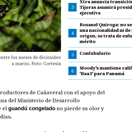
Xtra anuncia transició
3
Tijeras asumirá presi
ejecutiva
Rosanel Quiroga: no se
una nacionalidad ni de 
4
origen, se trata de esf
mérito
Confabulario
5
entre los meses de diciembre
a marzo. Foto: Cortesía
Moody's mantiene cali
6
'Baa3' para Panamá
Productores de Cañaveral con el apoyo del
na del Ministerio de Desarrollo
e el
no pierde su olor y
guandú congelado
días.