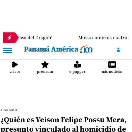
 ‘La Casa del Dragón’
Minsa confirma cuatro casos 
videos
premium
e-papper
mis noticias
PANAMÁ
¿Quién es Yeison Felipe Possu Mera,
presunto vinculado al homicidio de