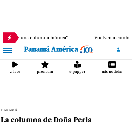
alir con una columna biónica"
Vuelven a cambiar l
videos
premium
e-papper
mis noticias
PANAMÁ
La columna de Doña Perla