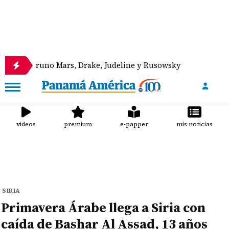
runo Mars, Drake, Judeline y Rusowsky
Canal de P
videos
premium
e-papper
mis noticias
SIRIA
Primavera Árabe llega a Siria con
caída de Bashar Al Assad, 13 años