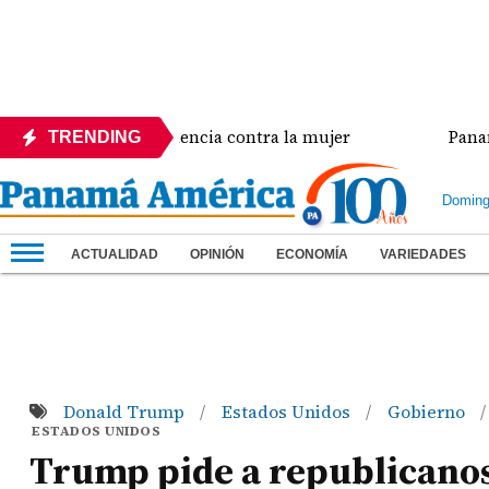
a crisis de violencia contra la mujer
Panamá ampl
TRENDING
Doming
ACTUALIDAD
OPINIÓN
ECONOMÍA
VARIEDADES
Donald Trump
Estados Unidos
Gobierno
/
/
/
ESTADOS UNIDOS
Trump pide a republicanos