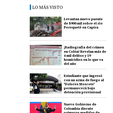
LO MÁS VISTO
Levantan nuevo puente
de $900 mil sobre el río
Perequeté en Capira
¡Radiografía del crimen
en Colón! Revelan más de
4 mil delitos y 59
homicidios en lo que va
del año
Estudiante que ingresó
con un arma de fuego al
'Dolores Moscote'
permanecerá bajo
detención provisional
Nuevo Gobierno de
Colombia discute
primeras medidas de