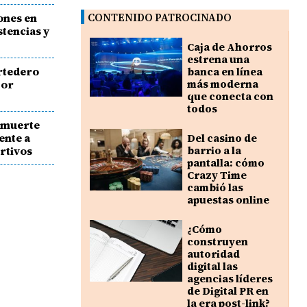
ones en
CONTENIDO PATROCINADO
stencias y
Caja de Ahorros
estrena una
rtedero
banca en línea
por
más moderna
que conecta con
todos
s muerte
ente a
Del casino de
rtivos
barrio a la
pantalla: cómo
Crazy Time
cambió las
apuestas online
¿Cómo
construyen
autoridad
digital las
agencias líderes
de Digital PR en
la era post-link?