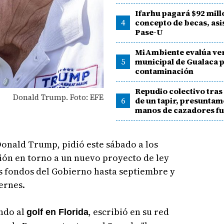
Ifarhu pagará $92 mill
4
concepto de becas, asi
Pase-U
MiAmbiente evalúa ve
5
municipal de Gualaca 
contaminación
Repudio colectivo tra
Donald Trump. Foto: EFE
6
de un tapir, presuntam
manos de cazadores fu
onald Trump, pidió este sábado a los
ión en torno a un nuevo proyecto de ley
s fondos del Gobierno hasta septiembre y
ernes.
ndo al
, escribió en su red
golf en Florida