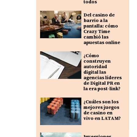
todos
Del casino de
barrio a la
pantalla: cómo
Crazy Time
cambió las
apuestas online
¿Cómo
construyen
autoridad
digital las
agencias líderes
de Digital PR en
la era post-link?
¿Cuáles son los
mejores juegos
de casino en
vivo en LATAM?
Inversiones