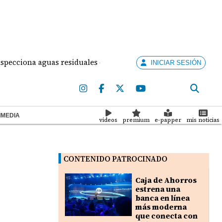
cciona aguas residuales colapsadas en Panamá Oeste: una cris
INICIAR SESIÓN
IMEDIA
videos
premium
e-papper
mis noticias
CONTENIDO PATROCINADO
Caja de Ahorros
estrena una
banca en línea
más moderna
que conecta con