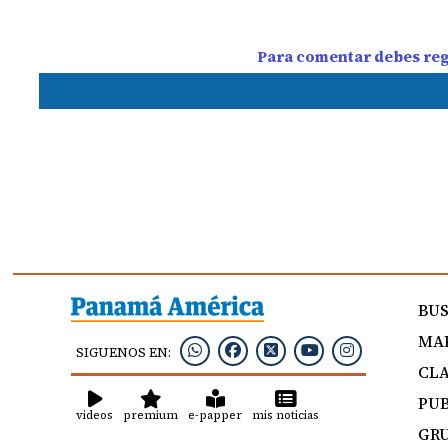
Para comentar debes regi
BU
MAP
SIGUENOS EN:
CLA
PUB
videos
premium
e-papper
mis noticias
GRU