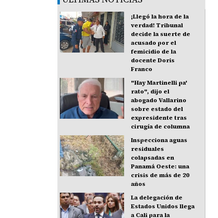
¡Llegó la hora de la
verdad! Tribunal
decide la suerte de
acusado por el
femicidio de la
docente Doris
Franco
"Hay Martinelli pa'
rato", dijo el
abogado Vallarino
sobre estado del
expresidente tras
cirugía de columna
Inspecciona aguas
residuales
colapsadas en
Panamá Oeste: una
crisis de más de 20
años
La delegación de
Estados Unidos llega
a Cali para la