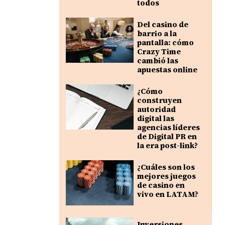
todos
Del casino de
barrio a la
pantalla: cómo
Crazy Time
cambió las
apuestas online
¿Cómo
construyen
autoridad
digital las
agencias líderes
de Digital PR en
la era post-link?
¿Cuáles son los
mejores juegos
de casino en
vivo en LATAM?
Inversiones