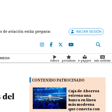
 aviación están preparados para ejercer la docencia
INICIAR SESIÓN
IMEDIA
videos
premium
e-papper
mis noticias
CONTENIDO PATROCINADO
Caja de Ahorros
 del
estrena una
banca en línea
más moderna
que conecta con