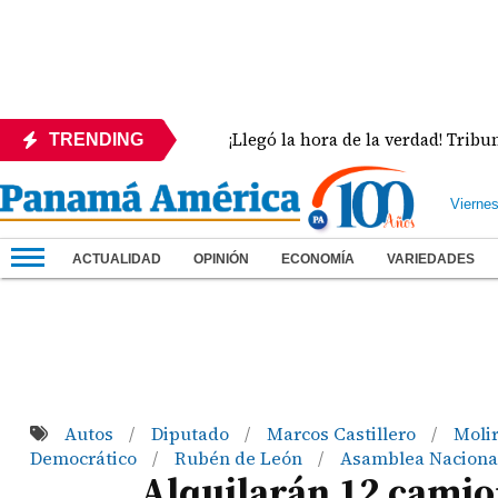
este país
¡Llegó la hora de la verdad! Tribunal dec
TRENDING
Vierne
ACTUALIDAD
OPINIÓN
ECONOMÍA
VARIEDADES
Autos
Diputado
Marcos Castillero
Moli
/
/
/
Democrático
Rubén de León
Asamblea Naciona
/
/
Alquilarán 12 camio