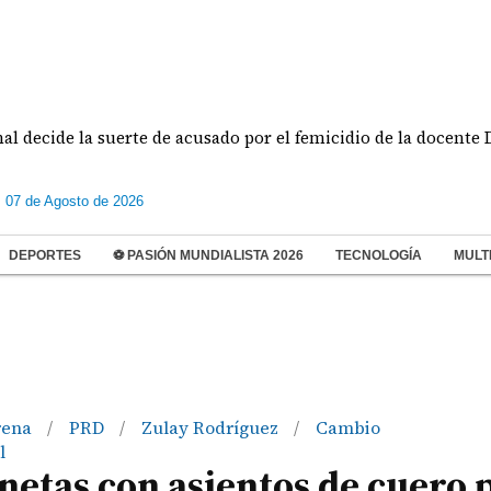
ide la suerte de acusado por el femicidio de la docente Doris F
s 07 de Agosto de 2026
DEPORTES
⚽ PASIÓN MUNDIALISTA 2026
TECNOLOGÍA
MULT
rena
PRD
Zulay Rodríguez
Cambio
/
/
/
l
netas con asientos de cuero 