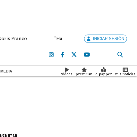
ranco
"Hay Martinelli pa' rato", dijo el abogado Va
INICIAR SESIÓN
IMEDIA
videos
premium
e-papper
mis noticias
para