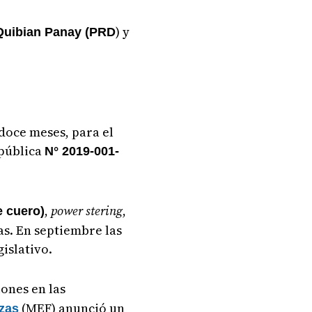
) y
uibian Panay (PRD
 doce meses, para el
 pública
N° 2019-001-
,
power stering
,
e cuero)
as. En septiembre las
islativo.
ones en las
(MEF) anunció un
nzas