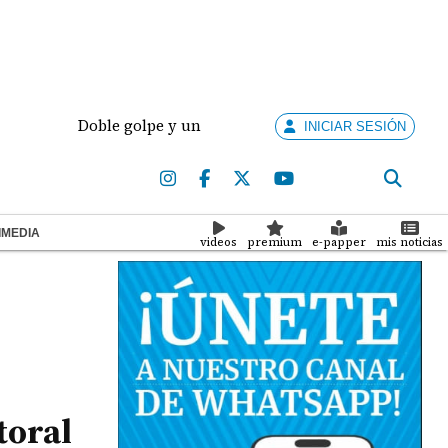
Doble golpe y un futuro por revisar
Meduca act
INICIAR SESIÓN
IMEDIA
videos
premium
e-papper
mis noticias
toral