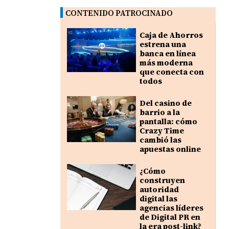
CONTENIDO PATROCINADO
Caja de Ahorros
estrena una
banca en línea
más moderna
que conecta con
todos
Del casino de
barrio a la
pantalla: cómo
Crazy Time
cambió las
apuestas online
¿Cómo
construyen
autoridad
digital las
agencias líderes
de Digital PR en
la era post-link?