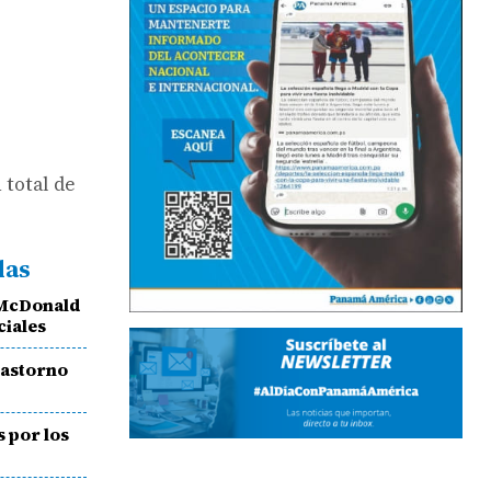
 total de
das
l McDonald
ciales
rastorno
 por los