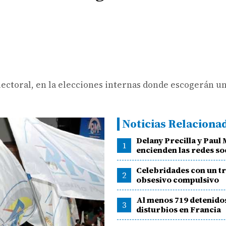
ectoral, en la elecciones internas donde escogerán un
Noticias Relaciona
Delany Precilla y Pau
1
encienden las redes so
Celebridades con un t
2
obsesivo compulsivo
Al menos 719 detenidos
3
disturbios en Francia