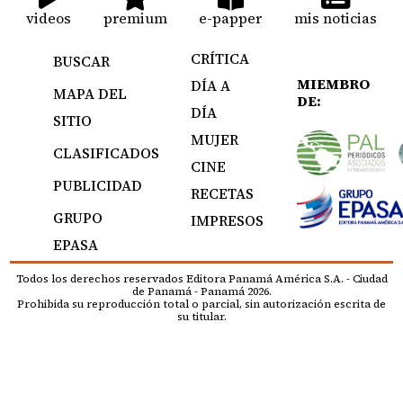
videos
premium
e-papper
mis noticias
CRÍTICA
BUSCAR
MIEMBRO
DÍA A
MAPA DEL
DE:
DÍA
SITIO
MUJER
CLASIFICADOS
CINE
PUBLICIDAD
RECETAS
GRUPO
IMPRESOS
EPASA
Todos los derechos reservados Editora Panamá América S.A. - Ciudad
de Panamá - Panamá 2026.
Prohibida su reproducción total o parcial, sin autorización escrita de
su titular.