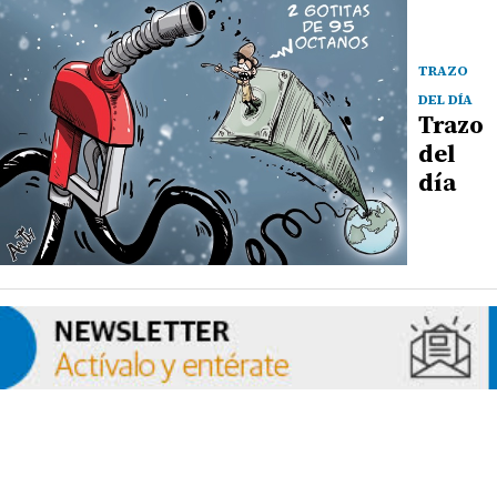
TRAZO
DEL DÍA
Trazo
del
día