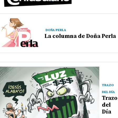
DOÑA PERLA
La columna de Doña Perla
TRAZO
DEL DÍA
Trazo
del
Día