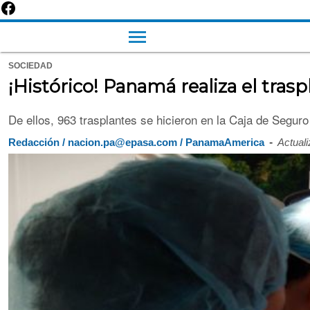
SOCIEDAD
¡Histórico! Panamá realiza el tras
De ellos, 963 trasplantes se hicieron en la Caja de Seguro
-
Redacción / nacion.pa@epasa.com / PanamaAmerica
Actuali