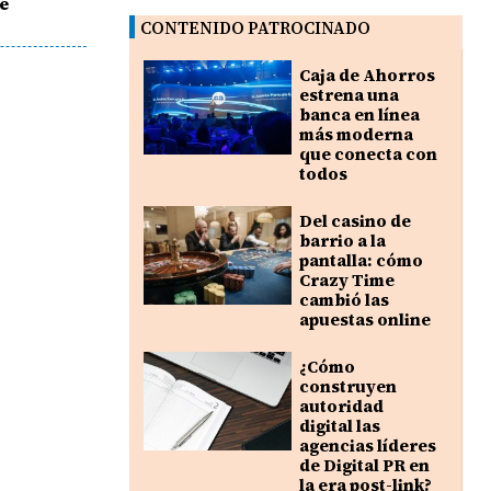
de
CONTENIDO PATROCINADO
Caja de Ahorros
estrena una
banca en línea
más moderna
que conecta con
todos
Del casino de
barrio a la
pantalla: cómo
Crazy Time
cambió las
apuestas online
¿Cómo
construyen
autoridad
digital las
agencias líderes
de Digital PR en
la era post-link?