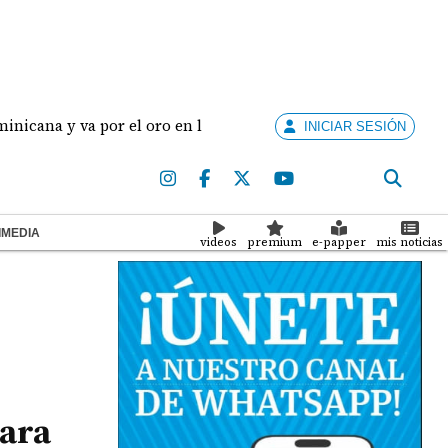
 va por el oro en los Juegos Centroamericanos y del Caribe
INICIAR SESIÓN
IMEDIA
videos
premium
e-papper
mis noticias
para