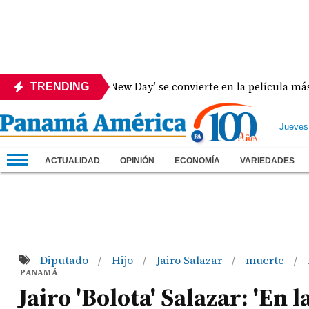
er-Man: Brand New Day’ se convierte en la película más taquill
TRENDING
Jueves
ACTUALIDAD
OPINIÓN
ECONOMÍA
VARIEDADES
Diputado
Hijo
Jairo Salazar
muerte
/
/
/
/
PANAMÁ
Jairo 'Bolota' Salazar: 'En