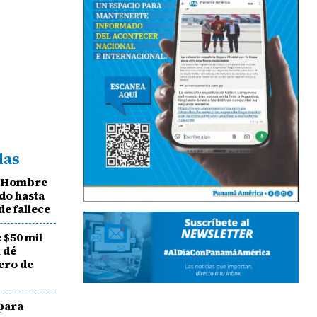
das
! Hombre
do hasta
e fallece
 $50 mil
 dé
ero de
para