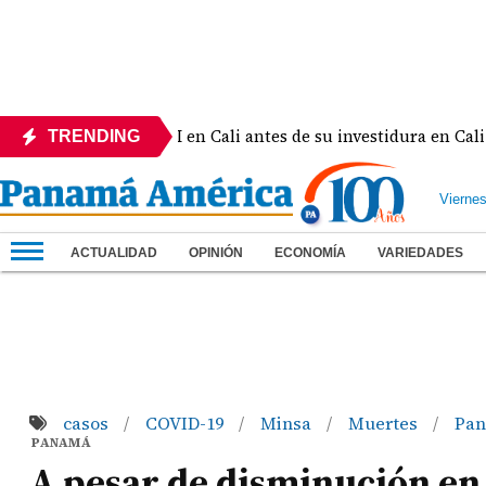
e al rey Felipe VI en Cali antes de su investidura en Cali
TRENDING
Vierne
ACTUALIDAD
OPINIÓN
ECONOMÍA
VARIEDADES
casos
COVID-19
Minsa
Muertes
Pa
/
/
/
/
PANAMÁ
A pesar de disminución en 