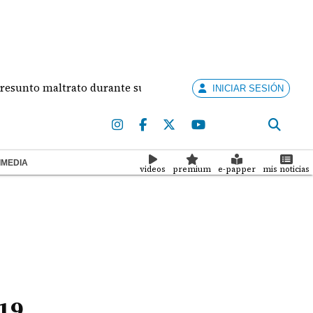
 maltrato durante su relación
Concurso Artistas 
INICIAR SESIÓN
IMEDIA
videos
premium
e-papper
mis noticias
19,