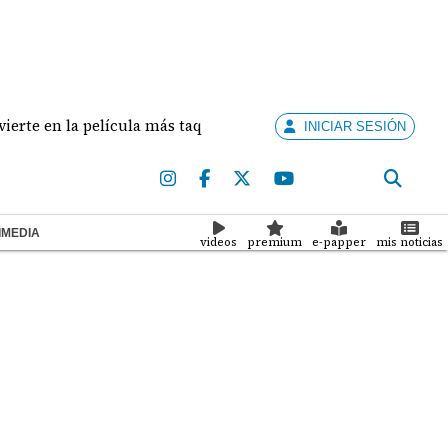
cula más taquillera de 2026
Panamá vence a Repúbli
INICIAR SESIÓN
IMEDIA
videos
premium
e-papper
mis noticias