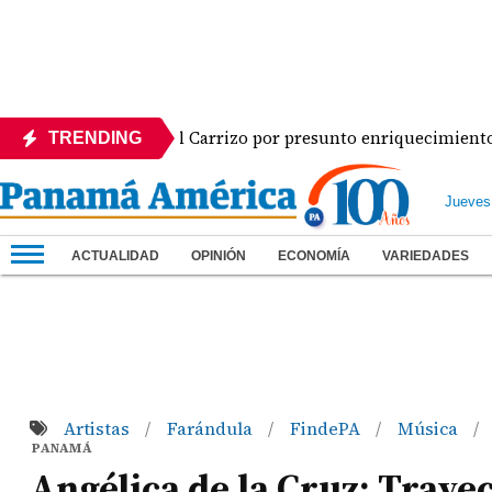
é Gabriel Carrizo por presunto enriquecimiento injustificado
TRENDING
Jueves
ACTUALIDAD
OPINIÓN
ECONOMÍA
VARIEDADES
Artistas
Farándula
FindePA
Música
/
/
/
/
PANAMÁ
Angélica de la Cruz: Trayec