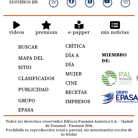
SIGUENOS EN:
videos
premium
e-papper
mis noticias
CRÍTICA
BUSCAR
MIEMBRO
DÍA A
MAPA DEL
DE:
DÍA
SITIO
MUJER
CLASIFICADOS
CINE
PUBLICIDAD
RECETAS
GRUPO
IMPRESOS
EPASA
Todos los derechos reservados Editora Panamá América S.A. - Ciudad
de Panamá - Panamá 2026.
Prohibida su reproducción total o parcial, sin autorización escrita de
su titular.