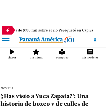
e $900 mil sobre el río Perequeté en Capira
Nuev
videos
premium
e-papper
mis noticias
NOVELA
'¿Has visto a Yuca Zapata?': Una
historia de boxeo y de calles de