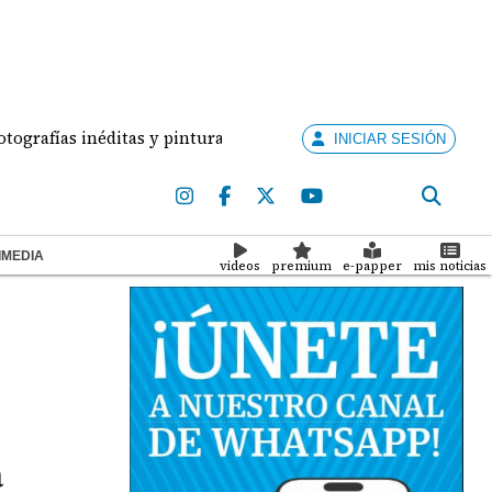
ías inéditas y pinturas revelan cómo era el Santiago de antaño
INICIAR SESIÓN
IMEDIA
videos
premium
e-papper
mis noticias
á