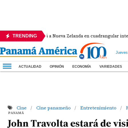
amá enfrentará a Nueva Zelanda en cuadrangular internacion
TRENDING
Jueves
ACTUALIDAD
OPINIÓN
ECONOMÍA
VARIEDADES
Cine
Cine panameño
Entretenimiento
/
/
/
PANAMÁ
John Travolta estará de vis