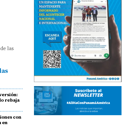
de las
das
versión:
do rebaja
iones con
n en