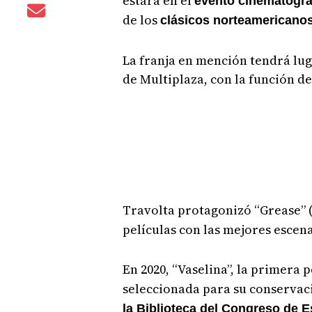
estará en el
evento cinematográ
de los
clásicos norteamericano
La franja en mención tendrá luga
de Multiplaza, con la función d
Travolta protagonizó “Grease” (
películas con las mejores escenas
En 2020, “Vaselina”, la primera 
seleccionada para su conservac
la Biblioteca del Congreso de 