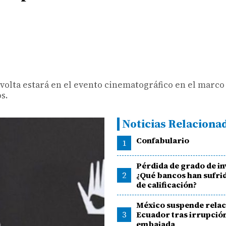
lta estará en el evento cinematográfico en el marco 
s.
Noticias Relaciona
Confabulario
1
Pérdida de grado de in
2
¿Qué bancos han sufri
de calificación?
México suspende relac
3
Ecuador tras irrupció
embajada