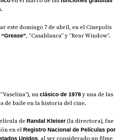
en el marco de las
fico
funciones gratuitas
.
s
r este domingo 7 de abril, en el Cinepolis
e
, “Casablanca” y “Rear Window”.
“Grease”
“Vaselina”), un
y una de las
clásico de 1978
 de baile en la historia del cine.
película de
(la directora), fue
Randal Kleiser
ión en el
Registro Nacional de Películas por
, al ser considerado un filme
Estados Unidos