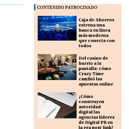
CONTENIDO PATROCINADO
Caja de Ahorros
estrena una
banca en línea
más moderna
que conecta con
todos
Del casino de
barrio a la
pantalla: cómo
Crazy Time
cambió las
apuestas online
¿Cómo
construyen
autoridad
digital las
agencias líderes
de Digital PR en
la era post-link?