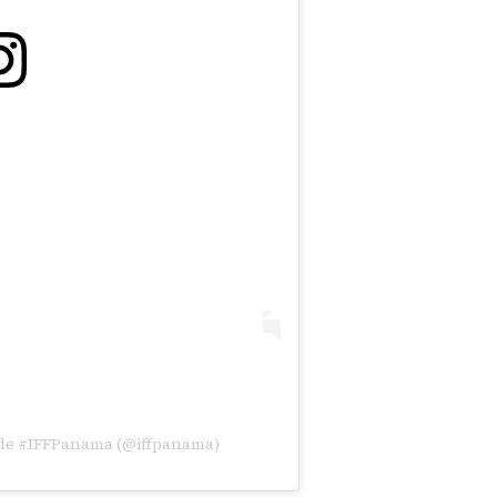
 de #IFFPanama (@iffpanama)