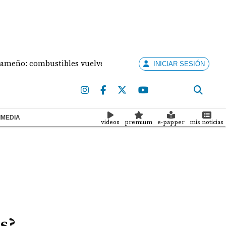
: combustibles vuelven a subir este viernes
Mal ti
INICIAR SESIÓN
IMEDIA
videos
premium
e-papper
mis noticias
s?