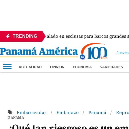
á ajustará el calado en esclusas para barcos grandes sin reco
TRENDING
Jueves
ACTUALIDAD
OPINIÓN
ECONOMÍA
VARIEDADES
Embarazadas
Embarazo
Panamá
Repr
/
/
/
PANAMÁ
¿Qué tan riesgoso es un em