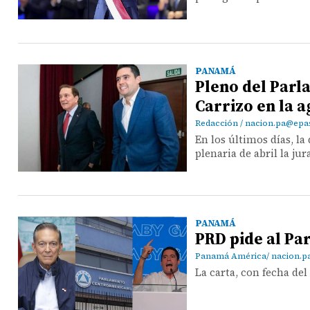
PANAMÁ
Pleno del Parl
Carrizo en la 
Redacción / nacion.pa@ep
En los últimos días, la
plenaria de abril la ju
PANAMÁ
PRD pide al Pa
Panamá América/ nacion.
La carta, con fecha del