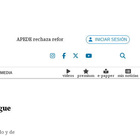
APEDE rechaza reformas al Reglamento de la Asamblea por asi
INICIAR SESIÓN
IMEDIA
videos
premium
e-papper
mis noticias
igue
do y de