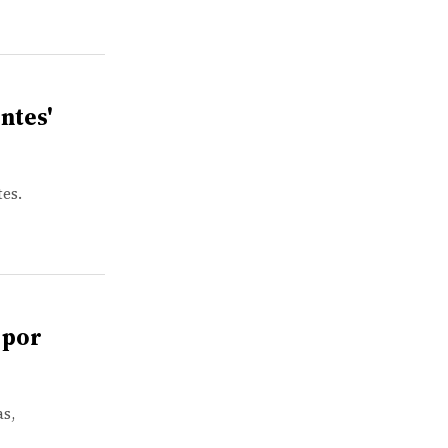
ntes'
es.
 por
as,