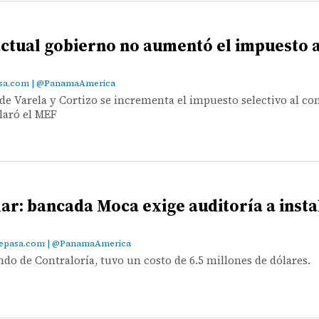
actual gobierno no aumentó el impuesto al
í
asa.com | @PanamaAmerica
e Varela y Cortizo se incrementa el impuesto selectivo al c
claró el MEF
ar: bancada Moca exige auditoría a insta
z@epasa.com | @PanamaAmerica
ndo de Contraloría, tuvo un costo de 6.5 millones de dólares.