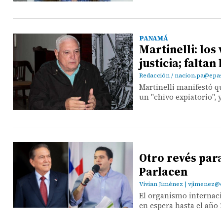
PANAMÁ
Martinelli: lo
justicia; faltan
Redacción / nacion.pa@ep
Martinelli manifestó q
un "chivo expiatorio", 
Otro revés para
Parlacen
Vivian Jiménez | vjimene
El organismo internaci
en espera hasta el año 