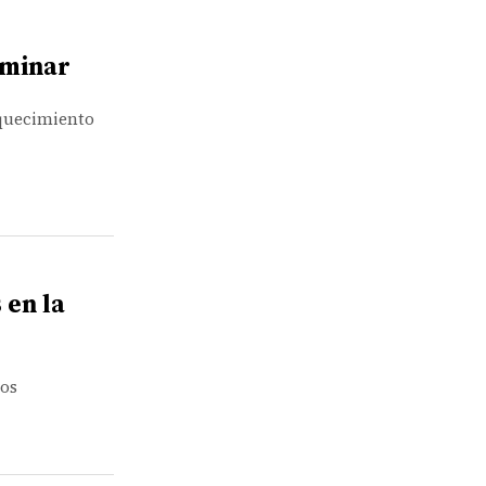
liminar
iquecimiento
 en la
los