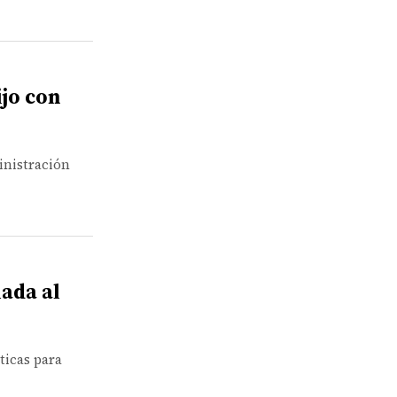
ijo con
inistración
ada al
ticas para