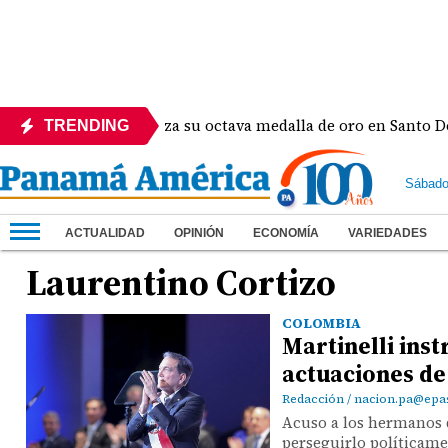
Panamá alcanza su octava medalla de oro en Santo Domingo 2
TRENDING
Sábado
ACTUALIDAD
OPINIÓN
ECONOMÍA
VARIEDADES
Laurentino Cortizo
COLOMBIA
Martinelli inst
actuaciones de
Redacción / nacion.pa@ep
Acuso a los hermanos d
perseguirlo políticame