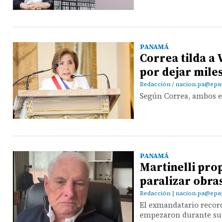
PANAMÁ
Correa tilda a 
por dejar mile
Redacción / nacion.pa@ep
Según Correa, ambos e
PANAMÁ
Martinelli pro
paralizar obra
Redacción | nacion.pa@ep
El exmandatario record
empezaron durante su 