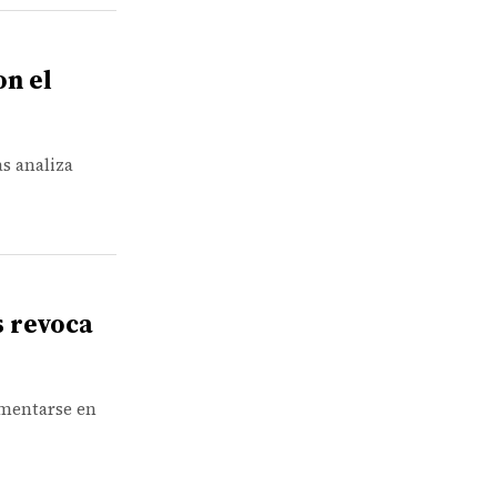
on el
as analiza
s revoca
amentarse en