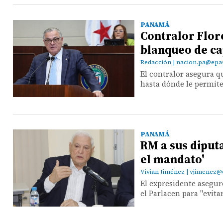
PANAMÁ
Contralor Flore
blanqueo de ca
Redacción | nacion.pa@ep
El contralor asegura q
hasta dónde le permite 
PANAMÁ
RM a sus diputa
el mandato'
Vivian Jiménez | vjimene
El expresidente asegur
el Parlacen para "evitar 