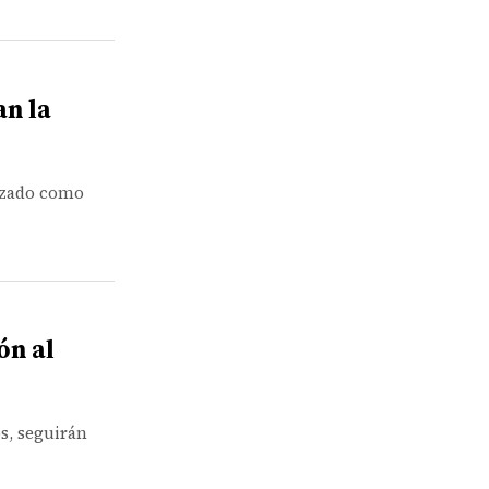
an la
lizado como
ón al
s, seguirán