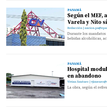
PANAMÁ
Según el MEF, 
Varela y Nito s
Redacción | nacion.pa@ep
Durante los mandatos d
bebidas alcohólicas, a
PANAMÁ
Hospital modul
en abandono
Vivian Jiménez | vjimene
La obra, según el refre