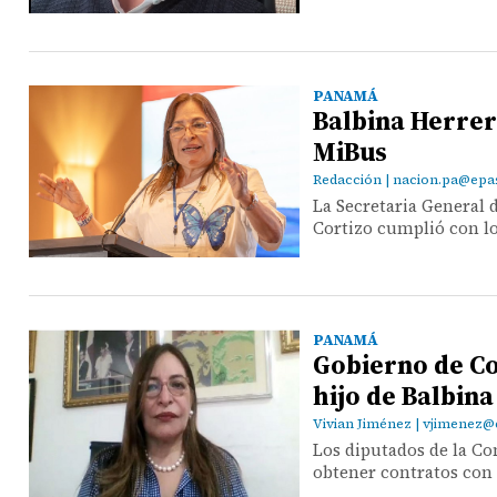
PANAMÁ
Balbina Herrera
MiBus
Redacción | nacion.pa@ep
La Secretaria General 
Cortizo cumplió con lo
PANAMÁ
Gobierno de Co
hijo de Balbina
Vivian Jiménez | vjimene
Los diputados de la Co
obtener contratos con 