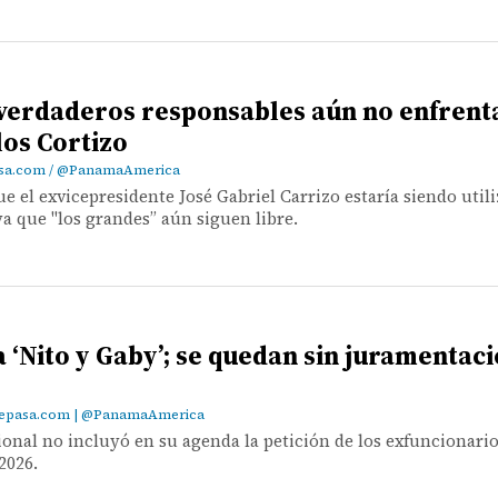
s verdaderos responsables aún no enfrent
 los Cortizo
asa.com / @PanamaAmerica
ue el exvicepresidente José Gabriel Carrizo estaría siendo uti
ya que "los grandes” aún siguen libre.
 ‘Nito y Gaby’; se quedan sin juramentaci
z@epasa.com | @PanamaAmerica
onal no incluyó en su agenda la petición de los exfuncionario
2026.