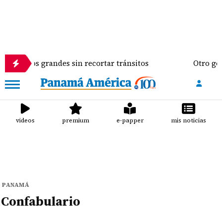
 barcos grandes sin recortar tránsitos
Otro golpe 
videos
premium
e-papper
mis noticias
PANAMÁ
Confabulario