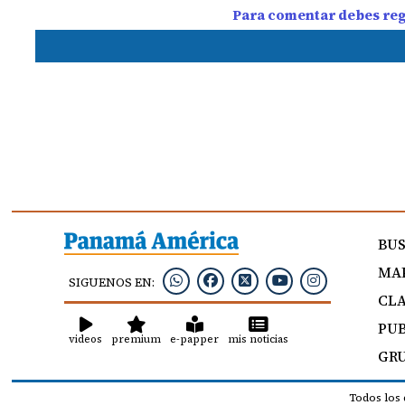
Para comentar debes regi
BU
MAP
SIGUENOS EN:
CLA
PUB
videos
premium
e-papper
mis noticias
GRU
Todos los