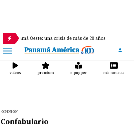
n Panamá Oeste: una crisis de más de 20 años
La d
videos
premium
e-papper
mis noticias
OPINIÓN
Confabulario