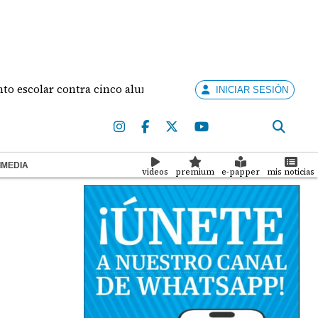
colar contra cinco alumnas
Diego De Obaldía y Ma
INICIAR SESIÓN
IMEDIA
videos
premium
e-papper
mis noticias