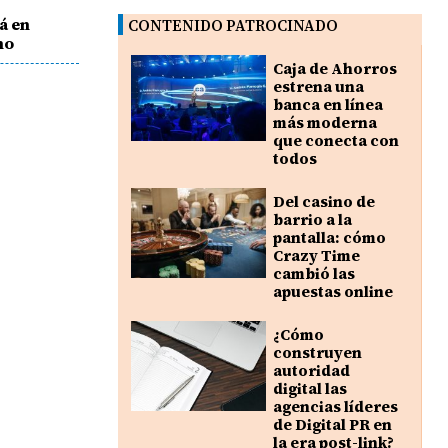
á en
CONTENIDO PATROCINADO
mo
Caja de Ahorros
estrena una
banca en línea
más moderna
que conecta con
todos
Del casino de
barrio a la
pantalla: cómo
Crazy Time
cambió las
apuestas online
¿Cómo
construyen
autoridad
digital las
agencias líderes
de Digital PR en
la era post-link?