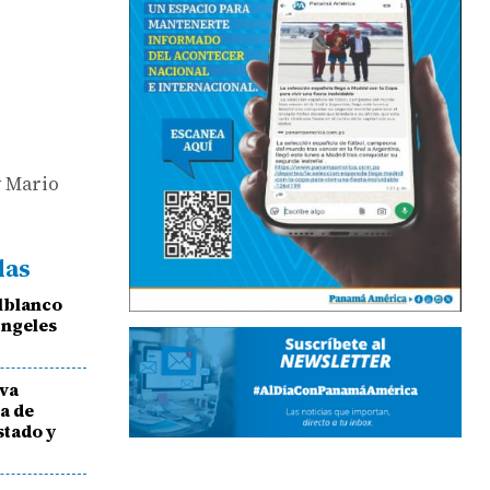
y Mario
das
lblanco
Ángeles
eva
za de
stado y