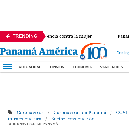
isis de violencia contra la mujer
Panamá amplía e
TRENDING
Doming
ACTUALIDAD
OPINIÓN
ECONOMÍA
VARIEDADES
Coronavirus
Coronavirus en Panamá
COVI
/
/
infraestructura
Sector construcción
/
CORONAVIRUS EN PANAMÁ