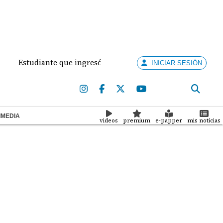
iante que ingresó con un arma de fuego al 'Dolores Moscote' 
INICIAR SESIÓN
IMEDIA
videos
premium
e-papper
mis noticias