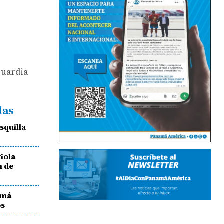
Guardia
das
squilla
viola
n de
amá
os