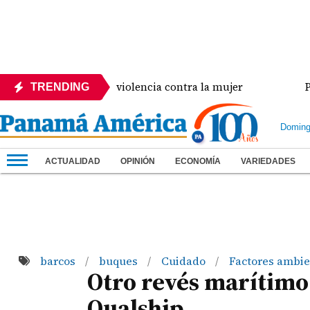
encia crisis de violencia contra la mujer
Panamá a
TRENDING
Doming
ACTUALIDAD
OPINIÓN
ECONOMÍA
VARIEDADES
barcos
buques
Cuidado
Factores ambi
/
/
/
Otro revés marítimo
Qualship