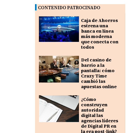
CONTENIDO PATROCINADO
Caja de Ahorros
estrena una
banca en línea
más moderna
que conecta con
todos
Del casino de
barrio a la
pantalla: cómo
Crazy Time
cambió las
apuestas online
¿Cómo
construyen
autoridad
digital las
agencias líderes
de Digital PR en
la era post-link?