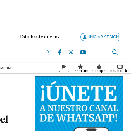
Estudiante que ingresó con un arma de fuego al 'Dolores M
INICIAR SESIÓN
IMEDIA
videos
premium
e-papper
mis noticias
el