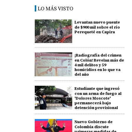
LO MÁS VISTO
Levantan nuevo puente
de $900 mil sobre el río
Perequeté en Capira
¡Radiografía del crimen
en Colón! Revelan más de
4 mil delitos y 59
homicidios en lo que va
del año
Estudiante que ingresó
con un arma de fuego al
'Dolores Moscote'
permanecerá bajo
detención provisional
Nuevo Gobierno de
Colombia discute
primeras medidas de