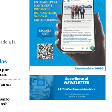
ado a la
das
a por
país
tan en
mento
dos?