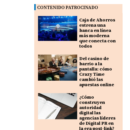
CONTENIDO PATROCINADO
Caja de Ahorros
estrena una
banca en línea
más moderna
que conecta con
todos
Del casino de
barrio a la
pantalla: cómo
Crazy Time
cambió las
apuestas online
¿Cómo
construyen
autoridad
digital las
agencias líderes
de Digital PR en
la era post-link?