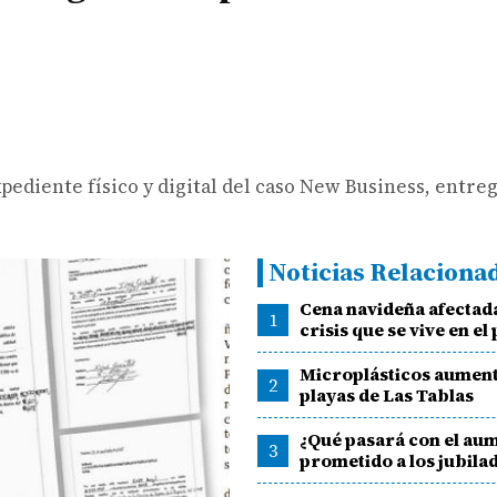
xpediente físico y digital del caso New Business, entreg
Noticias Relaciona
Cena navideña afectad
1
crisis que se vive en el 
Microplásticos aumen
2
playas de Las Tablas
¿Qué pasará con el au
3
prometido a los jubila