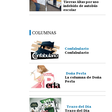
Tierras Altas por uso
indebido de autobús
escolar
COLUMNAS
Confabulario
Confabulario
Doña Perla
La columna de Doña
Perla
Trazo del Día
Trazo del Día