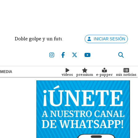
Doble golpe y un futuro por revisar
Meduca activa 
INICIAR SESIÓN
IMEDIA
videos
premium
e-papper
mis noticias