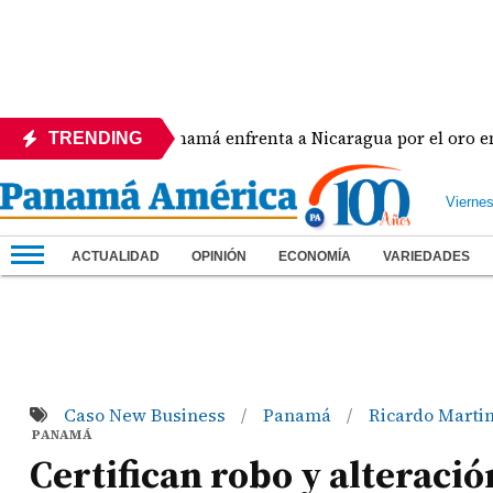
a
Panamá enfrenta a Nicaragua por el oro en el béi
TRENDING
Vierne
ACTUALIDAD
OPINIÓN
ECONOMÍA
VARIEDADES
Caso New Business
Panamá
Ricardo Martin
/
/
PANAMÁ
Certifican robo y alteraci