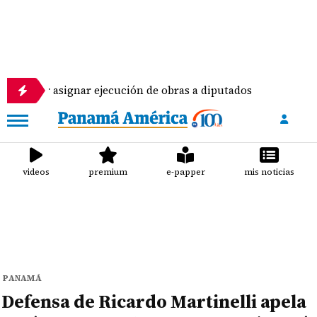
ignar ejecución de obras a diputados
Pilotos de a
videos
premium
e-papper
mis noticias
PANAMÁ
Defensa de Ricardo Martinelli apela