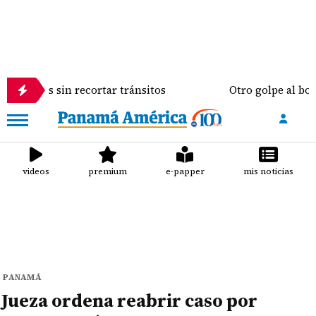
in recortar tránsitos
Otro golpe al bolsillo del p
videos
premium
e-papper
mis noticias
PANAMÁ
Jueza ordena reabrir caso por